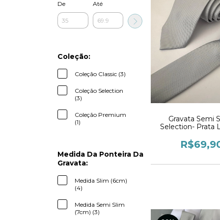
De
Até
Coleção:
Coleção Classic (3)
Coleção Selection
(3)
Coleção Premium
Gravata Semi S
(1)
Selection- Prata L
R$69,9
Medida Da Ponteira Da
Gravata:
Medida Slim (6cm)
(4)
Medida Semi Slim
(7cm) (3)