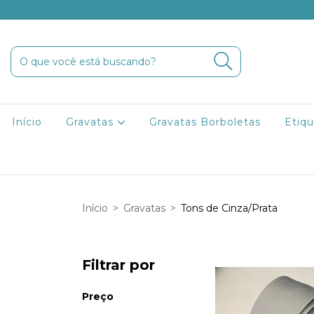
9 para Minas Gerais e São Paulo
Início
Gravatas
Gravatas Borboletas
Etiqu
Início
>
Gravatas
>
Tons de Cinza/Prata
Filtrar por
Preço