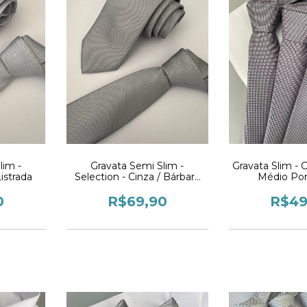
lim -
Gravata Semi Slim -
Gravata Slim - C
istrada
Selection - Cinza / Bárbara
Médio Pon
Evans
0
R$69,90
R$49