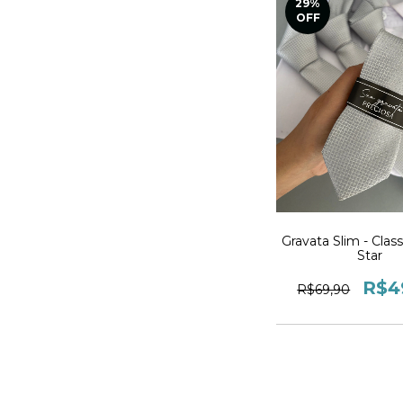
29
%
OFF
Gravata Slim - Class
Star
R$4
R$69,90