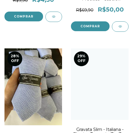
R$9,90
Ondulado
R$50,00
R$69,90
28
%
29
%
OFF
OFF
Gravata Slim - Italiana -