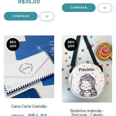
R$35,00
55
%
28
%
OFF
OFF
Caixa Carta Gratidão
Bolsinha redonda -
R$4,50
Preciosa - Cabelo