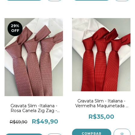
29
%
OFF
Gravata Slim - Italiana -
Vermelha Maquinetada -
Gravata Slim -Italiana -
Premium
Rosa Canela Zig Zag -
Classic
R$35,00
R$49,90
R$69,90