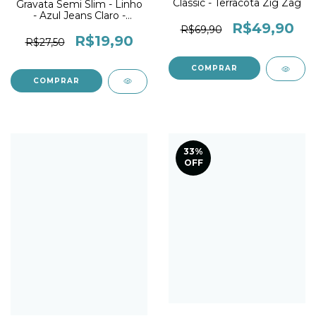
Classic - Terracota Zig Zag
Gravata Semi Slim - Linho
- Azul Jeans Claro -
R$49,90
PREMIUM
R$69,90
R$19,90
R$27,50
33
%
OFF