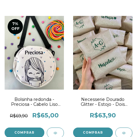
7
%
OFF
Bolsinha redonda -
Necesserie Dourado
Preciosa - Cabelo Liso
Glitter - Estojo - Dois
Curto
bordados
R$65,00
R$63,90
R$69,90