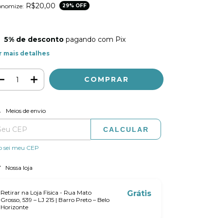
R$20,00
onomize:
29
% OFF
5% de desconto
pagando com Pix
r mais detalhes
ALTERAR CEP
regas para o CEP:
Meios de envio
CALCULAR
o sei meu CEP
Nossa loja
Retirar na Loja Física - Rua Mato
Grátis
Grosso, 539 – LJ 215 | Barro Preto – Belo
Horizonte