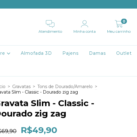
Frete Fixo de R$9,99 para Mina
0
Atendimento
Minha conta
Meu carrinho
ire
Almofada 3D
Pajens
Damas
Outlet
cio
>
Gravatas
>
Tons de Dourado/Amarelo
>
avata Slim - Classic - Dourado zig zag
ravata Slim - Classic -
ourado zig zag
R$49,90
$69,90