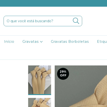
9 para Minas Gerais e São Paulo
Início
Gravatas
Gravatas Borboletas
Etiqu
29
%
OFF