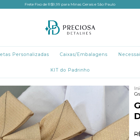
Frete Fixo de R$9,99 para Minas Gerais e São Paulo
etas Personalizadas
Caixas/Embalagens
Necessa
KIT do Padrinho
Iní
Gr
G
D
R