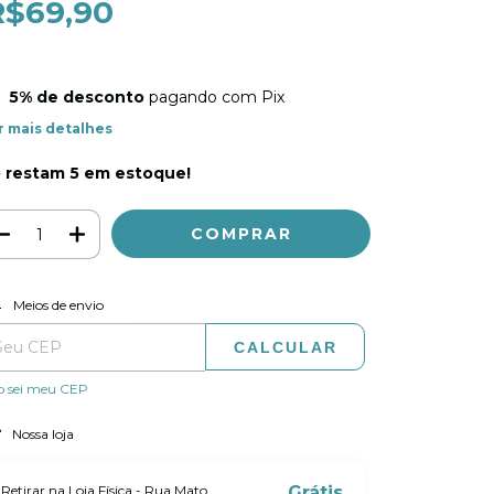
R$69,90
5% de desconto
pagando com Pix
r mais detalhes
 restam
5
em estoque!
ALTERAR CEP
regas para o CEP:
Meios de envio
CALCULAR
o sei meu CEP
Nossa loja
Retirar na Loja Física - Rua Mato
Grátis