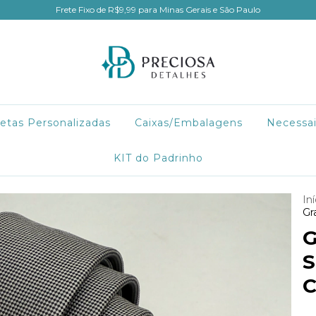
Frete Fixo de R$9,99 para Minas Gerais e São Paulo
etas Personalizadas
Caixas/Embalagens
Necessa
KIT do Padrinho
Iní
Gr
G
S
C