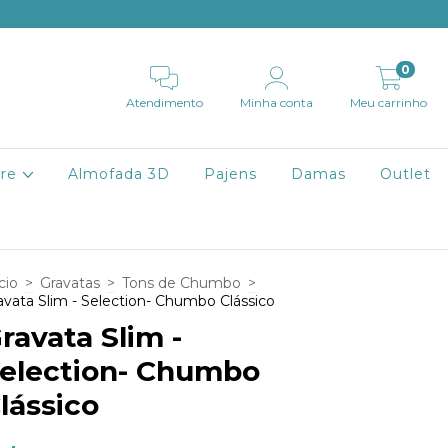
Frete Fixo de R$9,99 para Mina
0
Atendimento
Minha conta
Meu carrinho
ire
Almofada 3D
Pajens
Damas
Outlet
cio
>
Gravatas
>
Tons de Chumbo
>
avata Slim - Selection- Chumbo Clássico
ravata Slim -
election- Chumbo
lássico